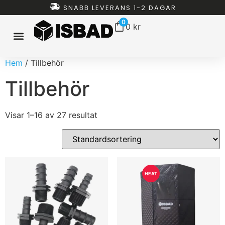
SNABB LEVERANS 1-2 DAGAR
0
0
kr
Hem
/ Tillbehör
ISBAD HEMMA
ISBAD TUNNOR
ISBAD CHILLERS
ISBAD PAKET
ALLT FÖR ISBAD
Tillbehör
Visar 1–16 av 27 resultat
HEAT