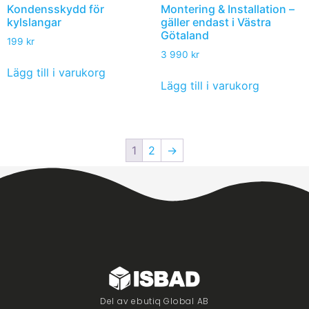
Kondensskydd för
Montering & Installation –
kylslangar
gäller endast i Västra
Götaland
199
kr
3 990
kr
Lägg till i varukorg
Lägg till i varukorg
1
2
→
Del av ebutiq Global AB