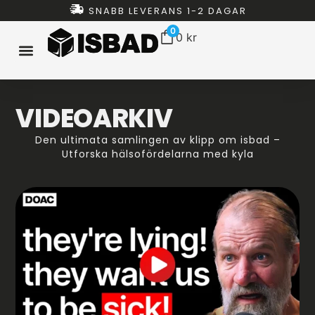
SNABB LEVERANS 1-2 DAGAR
0
0
kr
ISBAD HEMMA
ISBAD TUNNOR
ISBAD CHILLERS
ISBAD PAKET
ALLT FÖR ISBAD
VIDEOARKIV
Den ultimata samlingen av klipp om isbad –
Utforska hälsofördelarna med kyla