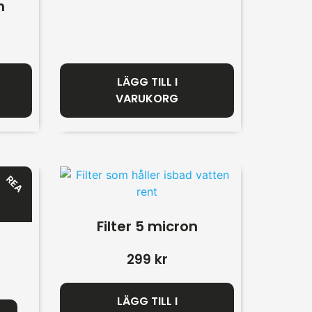
n
LÄGG TILL I
VARUKORG
REA
Filter 5 micron
299
kr
LÄGG TILL I