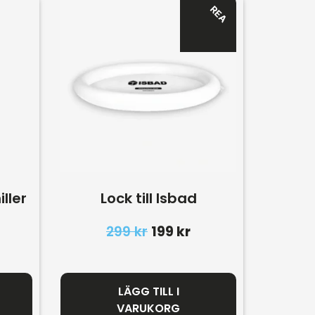
REA
ller
Lock till Isbad
299
kr
199
kr
LÄGG TILL I
VARUKORG