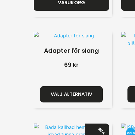
VARUKORG
Adapter för slang
69
kr
VÄLJ ALTERNATIV
REA
COLD