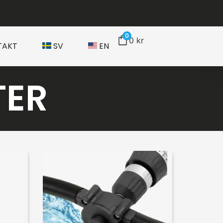
0
0
kr
TAKT
SV
EN
TER