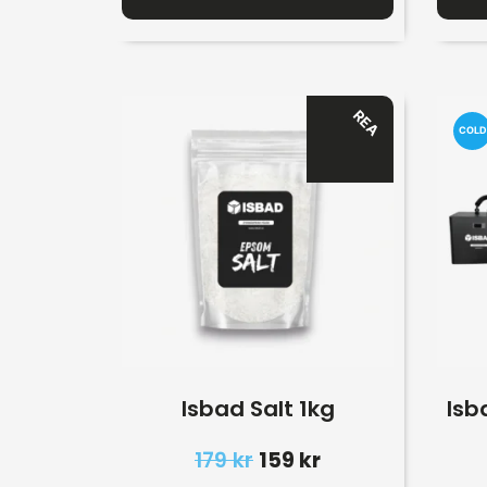
REA
COLD
Isbad Salt 1kg
Isb
179
kr
159
kr