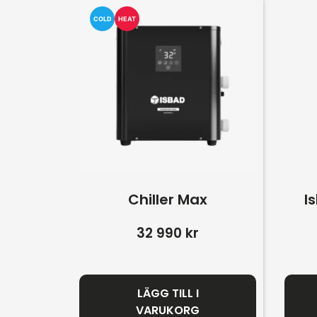
COLD
HEAT
Chiller Max
I
32 990
kr
LÄGG TILL I
VARUKORG