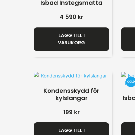
Isbad Instegsmatta
4 590
kr
LÄGG TILL I
VARUKORG
COLD
Kondensskydd för
kylslangar
Isba
199
kr
LÄGG TILL I