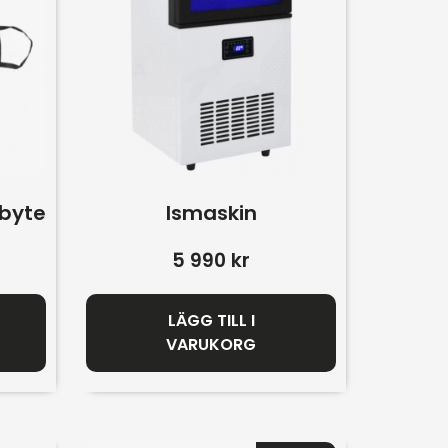
mbyte
Ismaskin
5 990
kr
LÄGG TILL I
VARUKORG