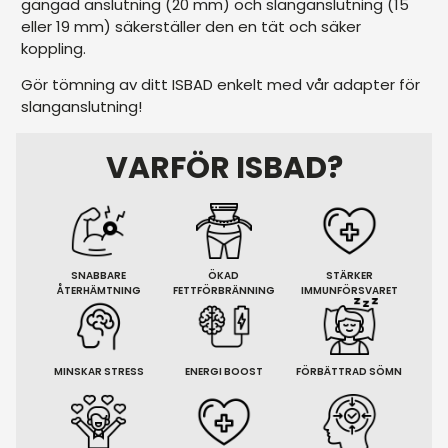
gängad anslutning (20 mm) och slanganslutning (15
eller 19 mm) säkerställer den en tät och säker
koppling.
Gör tömning av ditt ISBAD enkelt med vår adapter för
slanganslutning!
VARFÖR ISBAD?
SNABBARE
ÖKAD
STÄRKER
ÅTERHÄMTNING
FETTFÖRBRÄNNING
IMMUNFÖRSVARET
MINSKAR STRESS
ENERGI BOOST
FÖRBÄTTRAD SÖMN