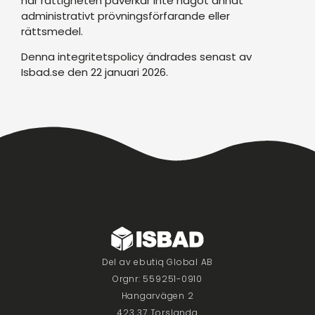
här rättigheten påverkar inte något annat
administrativt prövningsförfarande eller
rättsmedel.
Denna integritetspolicy ändrades senast av
Isbad.se den 22 januari 2026.
Del av ebutiq Global AB
Orgnr: 559251-0910
Hangarvägen 2
423 37 Torslanda