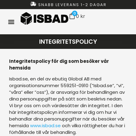
SNABB LEVERANS 1-2 DAGAR
0
0
kr
ISBAD HEMMA
ISBAD TUNNOR
ISBAD CHILLERS
ISBAD PAKET
ALLT FÖR ISBAD
INTEGRITETSPOLICY
Integritetspolicy för dig som besöker vår
hemsida
Isbad.se, en del av ebutiq Global AB med
organisationsnummer 559251-0910 (”Isbad.se”, ”vi”,
”våra” eller ”oss”), är ansvariga för behandlingen av
dina personuppgifter på sätt som beskrivs nedan.
Vi bryr oss om och värdesätter din integritet. I den
här integritetspolicyn informerar vi dig om hur vi
behandlar dina personuppgifter när du besöker vår
hemsida
www.isbad.se
och vilka rättigheter du har i
förhållande till vår behandling.