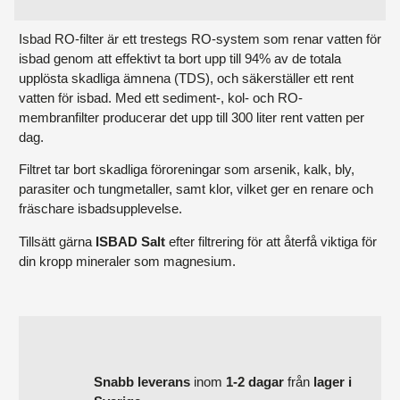
Isbad RO-filter är ett trestegs RO-system som renar vatten för
isbad genom att effektivt ta bort upp till 94% av de totala
upplösta skadliga ämnena (TDS), och säkerställer ett rent
vatten för isbad. Med ett sediment-, kol- och RO-
membranfilter producerar det upp till 300 liter rent vatten per
dag.
Filtret tar bort skadliga föroreningar som arsenik, kalk, bly,
parasiter och tungmetaller, samt klor, vilket ger en renare och
fräschare isbadsupplevelse.
Tillsätt gärna
ISBAD Salt
efter filtrering för att återfå viktiga för
din kropp mineraler som magnesium.
Snabb
leverans
inom
1-2 dagar
från
lager i