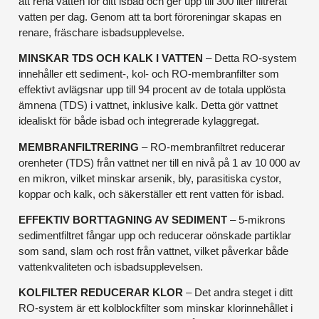
att rena vatten för ditt isbad och ger upp till 300 liter filtrerat
vatten per dag. Genom att ta bort föroreningar skapas en
renare, fräschare isbadsupplevelse.
MINSKAR TDS OCH KALK I VATTEN
– Detta RO-system
innehåller ett sediment-, kol- och RO-membranfilter som
effektivt avlägsnar upp till 94 procent av de totala upplösta
ämnena (TDS) i vattnet, inklusive kalk. Detta gör vattnet
idealiskt för både isbad och integrerade kylaggregat.
MEMBRANFILTRERING
– RO-membranfiltret reducerar
orenheter (TDS) från vattnet ner till en nivå på 1 av 10 000 av
en mikron, vilket minskar arsenik, bly, parasitiska cystor,
koppar och kalk, och säkerställer ett rent vatten för isbad.
EFFEKTIV BORTTAGNING AV SEDIMENT
– 5-mikrons
sedimentfiltret fångar upp och reducerar oönskade partiklar
som sand, slam och rost från vattnet, vilket påverkar både
vattenkvaliteten och isbadsupplevelsen.
KOLFILTER REDUCERAR KLOR
– Det andra steget i ditt
RO-system är ett kolblockfilter som minskar klorinnehållet i