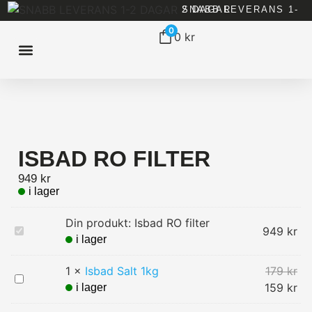
SNABB LEVERANS 1-2 DAGAR
0
0
kr
ISBAD HEMMA
ISBAD TUNNOR
ISBAD CHILLERS
ALLT FÖR ISBAD
ISBAD RO FILTER
949
kr
Din produkt:
Isbad RO filter
Isbad
949
kr
RO
filter
1
×
Isbad Salt 1kg
179
kr
Isbad
Salt
159
kr
1kg