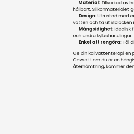
Material:
Tillverkad av h
hållbart. Silikonmaterialet g
Design:
Utrustad med en 
vatten och ta ut isblocken n
Mångsidighet:
Idealisk 
och andra kylbehandlingar.
Enkel att rengöra:
Tål d
Ge din kallvattenterapi en 
Oavsett om du är en hängiv
återhämtning, kommer denna 