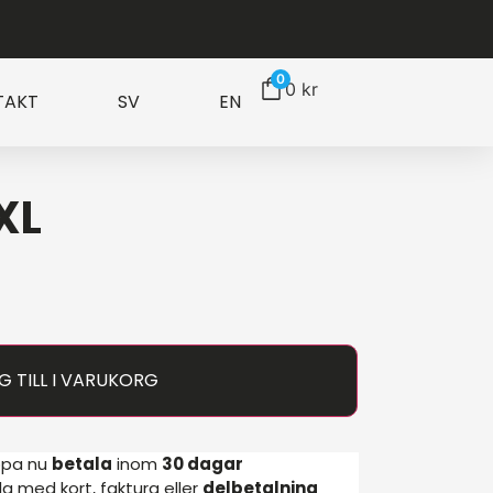
0
0
kr
TAKT
SV
EN
XL
G TILL I VARUKORG
ppa nu
betala
inom
30 dagar
a med kort, faktura eller
delbetalning