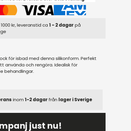
1000 kr, leveranstid ca
1 - 2 dagar
på
ige
lock för isbad med denna silikonform. Perfekt
att använda och rengöra. Idealisk för
e behandlingar.
erans
inom
1-2 dagar
från
lager i Sverige
mpanj just nu!