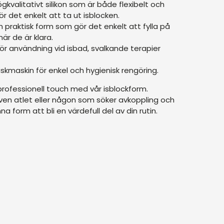
ögkvalitativt silikon som är både flexibelt och
ör det enkelt att ta ut isblocken.
praktisk form som gör det enkelt att fylla på
är de är klara.
för användning vid isbad, svalkande terapier
iskmaskin för enkel och hygienisk rengöring.
professionell touch med vår isblockform.
en atlet eller någon som söker avkoppling och
form att bli en värdefull del av din rutin.