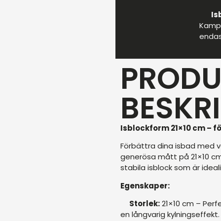
Is
Kampa
endast
PRODU
BESKR
Isblockform 21×10 cm – fö
Förbättra dina isbad med vå
generösa mått på 21×10 cm 
stabila isblock som är idea
Egenskaper:
Storlek:
21×10 cm – Perfe
en långvarig kylningseffekt.