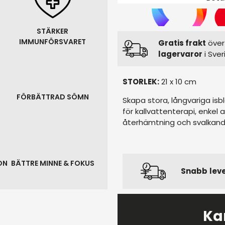
STÄRKER
IMMUNFÖRSVARET
Gratis frakt
över 
lagervaror
i Sver
STORLEK:
21 x 10 cm
FÖRBÄTTRAD SÖMN
Skapa stora, långvariga isb
för kallvattenterapi, enkel 
återhämtning och svalkand
ON
BÄTTRE MINNE & FOKUS
Snabb
lev
Ka