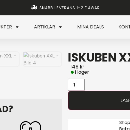
SNABB LEVERANS 1-2 DAGAR
KTER
ARTIKLAR
MINA DEALS
KON
ISKUBEN X
149
kr
LÄG
AD?
Sho
Betal