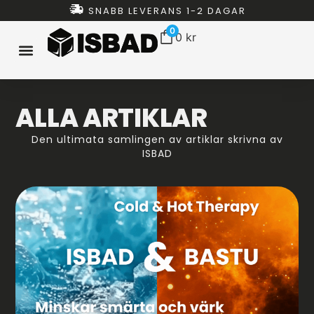
SNABB LEVERANS 1-2 DAGAR
0
0
kr
ISBAD HEMMA
ISBAD TUNNOR
ISBAD CHILLERS
ISBAD PAKET
ALLT FÖR ISBAD
ALLA ARTIKLAR
Den ultimata samlingen av artiklar skrivna av
ISBAD