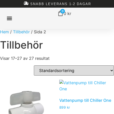
SNABB LEVERANS 1-2 DAGAR
0
0
kr
Hem
/
Tillbehör
/ Sida 2
ISBAD HEMMA
ISBAD TUNNOR
ISBAD CHILLERS
ALLT FÖR ISBAD
Tillbehör
Visar 17–27 av 27 resultat
Vattenpump till Chiller One
899
kr