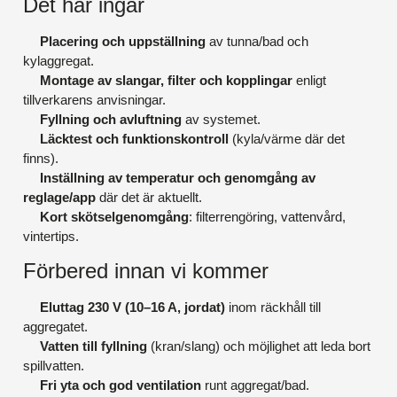
Det här ingår
Placering och uppställning
av tunna/bad och
kylaggregat.
Montage av slangar, filter och kopplingar
enligt
tillverkarens anvisningar.
Fyllning och avluftning
av systemet.
Läcktest och funktionskontroll
(kyla/värme där det
finns).
Inställning av temperatur och genomgång av
reglage/app
där det är aktuellt.
Kort skötselgenomgång
: filterrengöring, vattenvård,
vintertips.
Förbered innan vi kommer
Eluttag 230 V (10–16 A, jordat)
inom räckhåll till
aggregatet.
Vatten till fyllning
(kran/slang) och möjlighet att leda bort
spillvatten.
Fri yta och god ventilation
runt aggregat/bad.