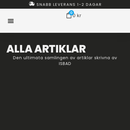
SNABB LEVERANS 1-2 DAGAR
0
0
kr
ISBAD HEMMA
ISBAD TUNNOR
ISBAD CHILLERS
ISBAD PAKET
ALLT FÖR ISBAD
ALLA ARTIKLAR
Den ultimata samlingen av artiklar skrivna av
ISBAD