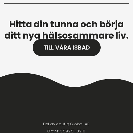
Hitta din tunna och börja
ditt nya hälsosammare liv.
TILL VÅRA ISBAD
Del av ebutiq Global AB
Orgnr: 559251-0910