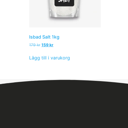
Isbad Salt 1kg
179
kr
159
kr
Lägg till i varukorg