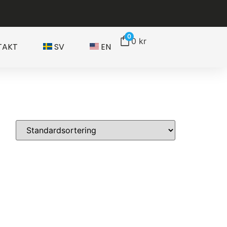
0
0
kr
TAKT
SV
EN