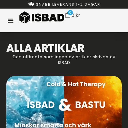
SNABB LEVERANS 1-2 DAGAR
0
0
kr
ISBAD HEMMA
ISBAD TUNNOR
ISBAD CHILLERS
ISBAD PAKET
ALLT FÖR ISBAD
ALLA ARTIKLAR
Den ultimata samlingen av artiklar skrivna av
ISBAD