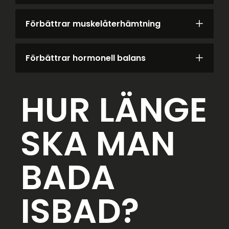
Förbättrar muskelåterhämtning
Förbättrar hormonell balans
HUR LÄNGE
SKA MAN
BADA
ISBAD?