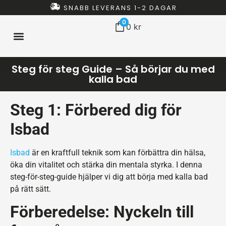
SNABB LEVERANS 1-2 DAGAR
0
0
kr
Steg för steg Guide – Så börjar du med
ISBAD HEMMA
ISBAD TUNNOR
ISBAD CHILLERS
ISBAD PAKET
ALLT FÖR ISBAD
kalla bad
Steg 1: Förbered dig för
Isbad
Isbad
är en kraftfull teknik som kan förbättra din hälsa,
öka din vitalitet och stärka din mentala styrka. I denna
steg-för-steg-guide hjälper vi dig att börja med kalla bad
på rätt sätt.
Förberedelse: Nyckeln till