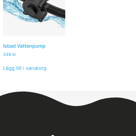
Isbad Vattenpump
349
kr
Lägg till i varukorg