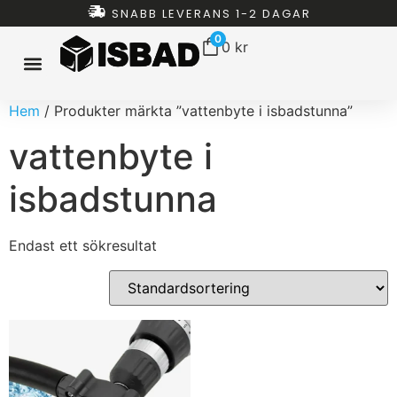
SNABB LEVERANS 1-2 DAGAR
0
0
kr
Hem
/ Produkter märkta ”vattenbyte i isbadstunna”
ISBAD HEMMA
ISBAD TUNNOR
ISBAD CHILLERS
ISBAD PAKET
ALLT FÖR ISBAD
vattenbyte i
isbadstunna
Endast ett sökresultat