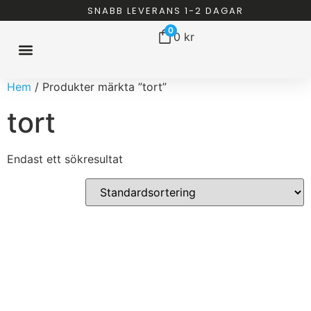
SNABB LEVERANS 1-2 DAGAR
0
0
kr
Hem
/ Produkter märkta ”tort”
ISBAD HEMMA
ISBAD TUNNOR
ISBAD CHILLERS
ISBAD PAKET
ALLT FÖR ISBAD
tort
Endast ett sökresultat