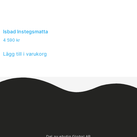
Isbad Instegsmatta
4 590
kr
Lägg till i varukorg
Del av ebutiq Global AB