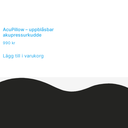
AcuPillow – uppblåsbar
akupressurkudde
990
kr
Lägg till i varukorg