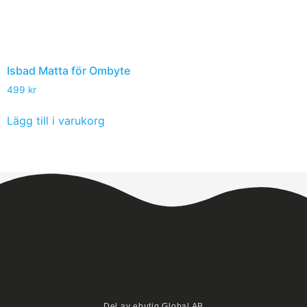
Isbad Matta för Ombyte
499
kr
Lägg till i varukorg
Del av ebutiq Global AB