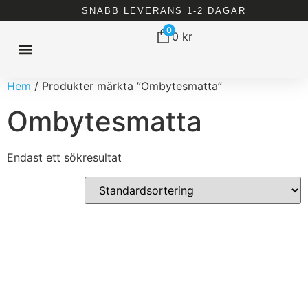
SNABB LEVERANS 1-2 DAGAR
0
0
kr
Hem
/ Produkter märkta ”Ombytesmatta”
ISBAD HEMMA
ISBAD TUNNOR
ISBAD CHILLERS
ALLT FÖR ISBAD
Ombytesmatta
Endast ett sökresultat