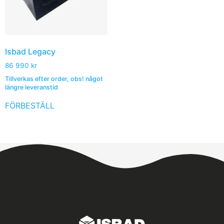
Isbad Legacy
86 990
kr
Tillverkas efter order, obs! något
längre leveranstid
FÖRBESTÄLL