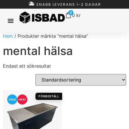
SNABB LEVERANS 1-2 DAGAR
0
0
kr
Hem
/ Produkter märkta ”mental hälsa”
ISBAD HEMMA
ISBAD TUNNOR
ISBAD CHILLERS
ISBAD PAKET
ALLT FÖR ISBAD
mental hälsa
Endast ett sökresultat
FÖRBESTÄLL
COLD
HEAT