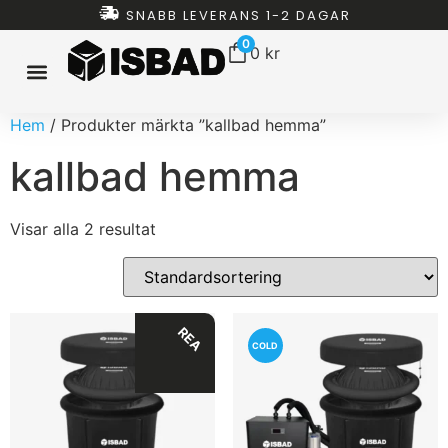
SNABB LEVERANS 1-2 DAGAR
0
0
kr
Hem
/ Produkter märkta ”kallbad hemma”
ISBAD HEMMA
ISBAD TUNNOR
ISBAD CHILLERS
ISBAD PAKET
ALLT FÖR ISBAD
kallbad hemma
Visar alla 2 resultat
REA
COLD