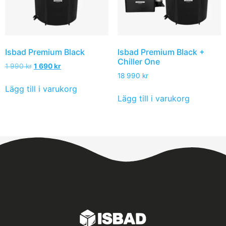
Isbad Premium Black
Isbad Premium Black +
Chiller One
1 990
kr
1 690
kr
18 990
kr
Lägg till i varukorg
Lägg till i varukorg