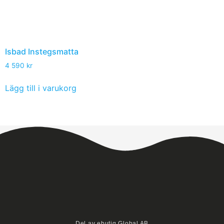
Isbad Instegsmatta
4 590
kr
Lägg till i varukorg
Del av ebutiq Global AB