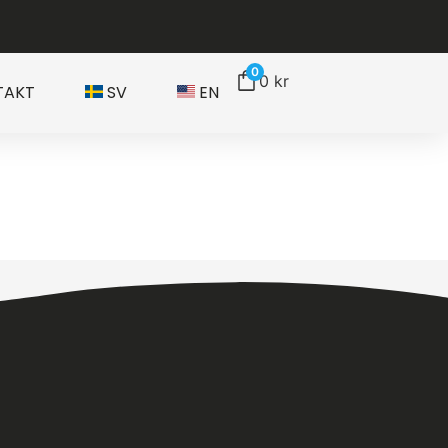
0
0
kr
TAKT
SV
EN