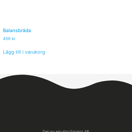
Balansbräda
459
kr
Lägg till i varukorg
Del av ebutiq Global AB