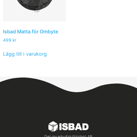
Isbad Matta för Ombyte
499
kr
Lägg till i varukorg
Del av ebutiq Global AB