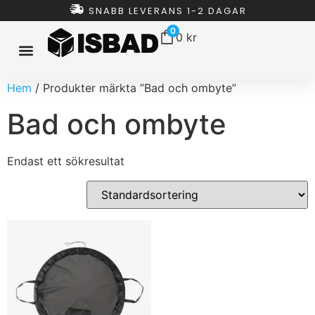
SNABB LEVERANS 1-2 DAGAR
0
0
kr
Hem
/ Produkter märkta ”Bad och ombyte”
ISBAD HEMMA
ISBAD TUNNOR
ISBAD CHILLERS
ISBAD PAKET
ALLT FÖR ISBAD
Bad och ombyte
Endast ett sökresultat