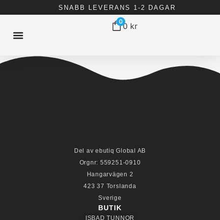
SNABB LEVERANS 1-2 DAGAR
0
0
kr
ISBAD HEMMA
ISBAD TUNNOR
ISBAD CHILLERS
ALLT FÖR ISBAD
Del av ebutiq Global AB
Orgnr: 559251-0910
Hangarvägen 2
423 37 Torslanda
Sverige
BUTIK
ISBAD TUNNOR