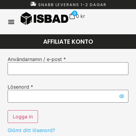
SNABB LEVERANS 1-2 DAGAR
0
0
kr
ISBAD HEMMA
ISBAD TUNNOR
ISBAD CHILLERS
ISBAD PAKET
ALLT FÖR ISBAD
AFFILIATE KONTO
Användarnamn / e-post *
Lösenord *
Logga in
Glömt ditt lösenord?