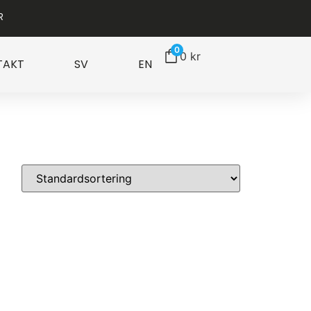
R
0
0
kr
TAKT
SV
EN